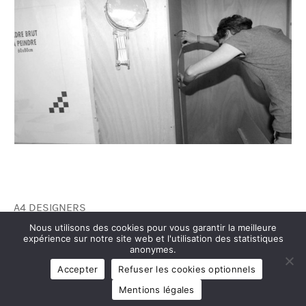
A4 DESIGNERS
PROJETS
Nous utilisons des cookies pour vous garantir la meilleure
PRÉSENTATION
expérience sur notre site web et l'utilisation des statistiques
PRESSE
anonymes.
MENTIONS LÉGALES
Accepter
Refuser les cookies optionnels
PLAN DU SITE
CRÉATION SITE INTERNET
Mentions légales